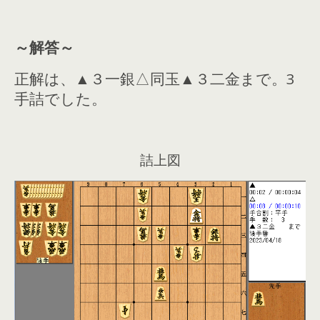
～解答～
正解は、▲３一銀△同玉▲３二金まで。3
手詰でした。
詰上図