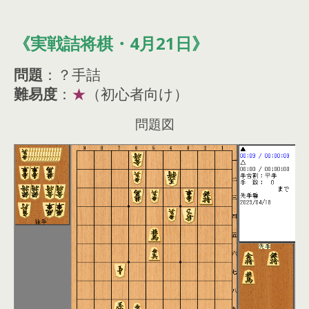
《実戦詰将棋・4月21日》
問題
：？手詰
難易度
：
★
（初心者向け）
問題図