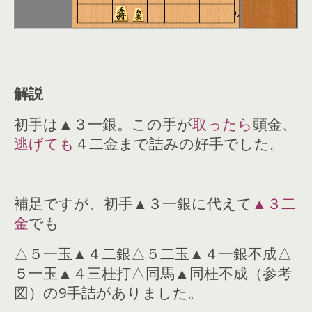
解説
初手は▲３一銀。この手が
取ったら
頭金、
逃げても
４二金まで詰みの好手でした。
補足ですが、初手▲３一銀に代えて
▲３二
金
でも
△５一玉▲４二銀△５二玉▲４一銀不成△
５一玉▲４三桂打△同馬▲同桂不成（参考
図）の9手詰がありました。