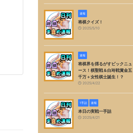
速報
将棋クイズ！
2025/5/10
速報
将棋界を揺るがすビックニュ
ース！棋聖戦＆白玲戦賞金五
千万＋女性棋士誕生！？
2025/4/22
1手詰
速報
本日の実戦一手詰
2025/4/21