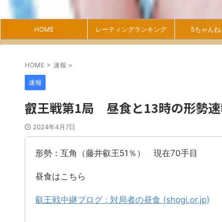
HOME
レーティングランキング
5ちゃんね
HOME
>
速報
>
速報
叡王戦第1局 昼食と13時の形勢速
2024年4月7日
形勢：互角（藤井叡王51％） 現在70手目
昼食はこちら
叡王戦中継ブログ : 対局者の昼食 (shogi.or.jp)