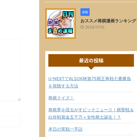
速報
おススメ将棋漫画ランキング
2024/11/10
最近の投稿
U-NEXTでALSOK杯第75期王将戦七番勝負
を視聴する方法
将棋クイズ！
将棋界を揺るがすビックニュース！棋聖戦＆
白玲戦賞金五千万＋女性棋士誕生！？
本日の実戦一手詰