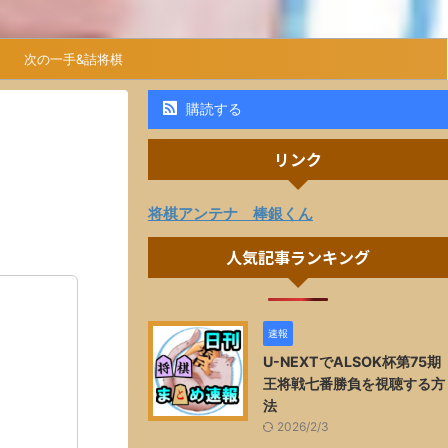
次の一手&詰将棋
購読する
リンク
将棋アンテナ 棒銀くん
人気記事ランキング
速報
U-NEXTでALSOK杯第75期
王将戦七番勝負を視聴する方
法
2026/2/3