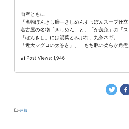
両者ともに
「名物ぽんきし膳―きしめんすっぽんスープ仕立
名古屋の名物「きしめん」と、「か茂免」の「ス
「ぽんきし」には湯葉とみぶな、九条ネギ。
「近大マグロの太巻き」、「もち豚の柔らか角煮
Post Views:
1,946
-
速報