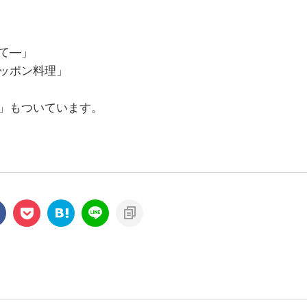
て―」
ッポン料理」
」もついています。