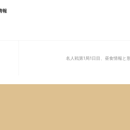
情報
名人戦第1局1日目、昼食情報と