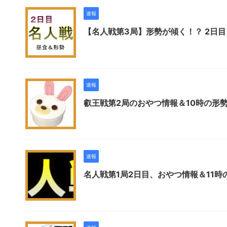
速報
【名人戦第3局】形勢が傾く！？ 2日目
速報
叡王戦第2局のおやつ情報＆10時の形
速報
名人戦第1局2日目、おやつ情報＆11時