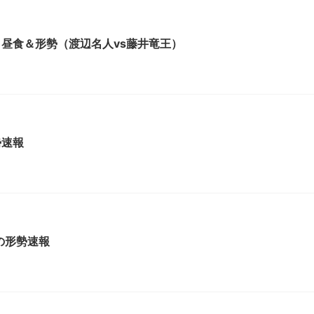
 昼食＆形勢（渡辺名人vs藤井竜王）
勢速報
の形勢速報