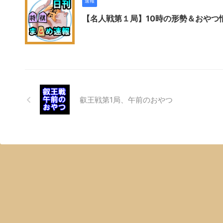
速報
【名人戦第１局】10時の形勢＆おやつ
叡王戦第1局、午前のおやつ