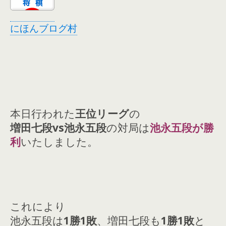
にほんブログ村
本日行われた
王位リーグ
の
増田七段vs池永五段
の対局は
池永五段が勝
利
いたしました。
これにより
池永五段は
1勝1敗
、増田七段も
1勝1敗
と