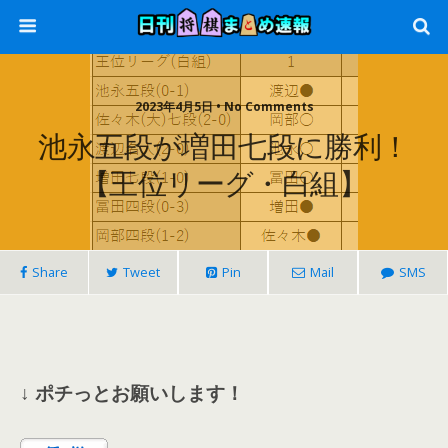
2023年4月5日 • No Comments
池永五段が増田七段に勝利！
【王位リーグ・白組】
Share
Tweet
Pin
Mail
SMS
↓ ポチっとお願いします！